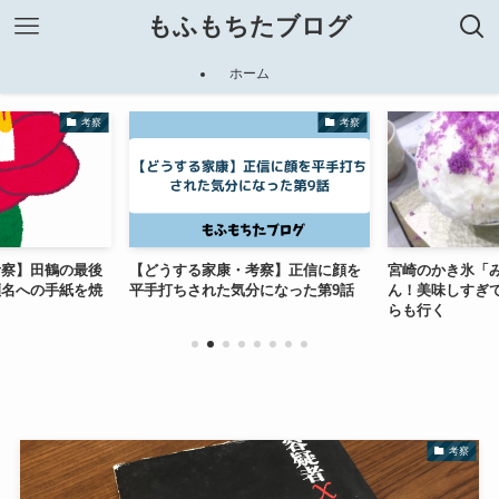
もふもちたブログ
ホーム
考察
考察
考察】田鶴の最後
【どうする家康・考察】正信に顔を
宮崎のかき氷「
瀬名への手紙を焼
平手打ちされた気分になった第9話
ん！美味しすぎ
】
らも行く
考察