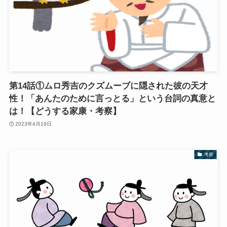
第14話①ムロ秀吉のクズムーブに隠された彼の天才
性！「あんたのために言っとる」という台詞の真意と
は！【どうする家康・考察】
2023年4月19日
考察